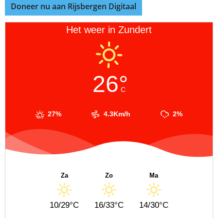
Doneer nu aan Rijsbergen Digitaal
Het weer in Zundert
26°
C
27%
4.3Km/h
2%
Za
Zo
Ma
10/29°C
16/33°C
14/30°C