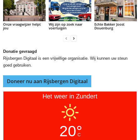
Onze vraagwijzer helpt
Wij zijn op zoek naar
Echte Bakker Joost
jou
voertuigen
Douenburg
Donatie gevraagd
Rijsbergen Digitaal is een vrijwillige organisatie. Wij kunnen uw steun
goed gebruiken.
Doneer nu aan Rijsbergen Digitaal
Het weer in Zundert
20°
C