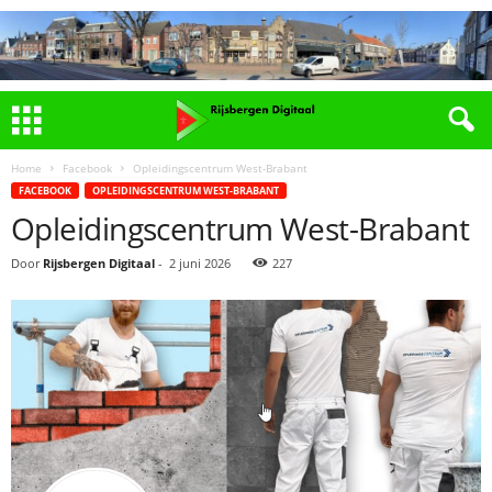
Home
Facebook
Opleidingscentrum West-Brabant
FACEBOOK
OPLEIDINGSCENTRUM WEST-BRABANT
Opleidingscentrum West-Brabant
Door
Rijsbergen Digitaal
-
2 juni 2026
227