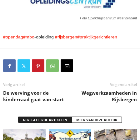
Foto Opleidingscentrum west brabant
#opendag
#mbo
-opleiding
#rijsbergen
#praktijkgerichtleren
Vorig artikel
Volgend artikel
De werving voor de
Wegwerkzaamheden in
kinderraad gaat van start
Rijsbergen
GERELATEERDE ARTIKELEN
MEER VAN DEZE AUTEUR