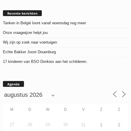
Recente berichten
Tanken in België loont vanaf woensdag nog meer
Onze vraagwijzer helpt jou
Wij zijn op zoek naar voertuigen
Echte Bakker Joost Douenburg
17 kinderen van BSO Donkies aan het schilderen.
Agenda
M
D
W
D
V
Z
Z
27
28
29
30
31
1
2