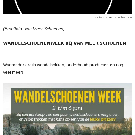
Foto van meer schoenen
(Bron/foto: Van Meer Schoenen)
𝗪𝗔𝗡𝗗𝗘𝗟𝗦𝗖𝗛𝗢𝗘𝗡𝗘𝗡𝗪𝗘𝗘𝗞 𝗕𝗜𝗝 𝗩𝗔𝗡 𝗠𝗘𝗘𝗥 𝗦𝗖𝗛𝗢𝗘𝗡𝗘𝗡
Waaronder gratis wandelsokken, onderhoudsproducten en nog
veel meer!