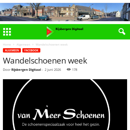
Home
Algemeen
Wandelschoenen week
ALGEMEEN
FACEBOOK
Wandelschoenen week
Door
Rijsbergen Digitaal
-
2 juni 2026
178