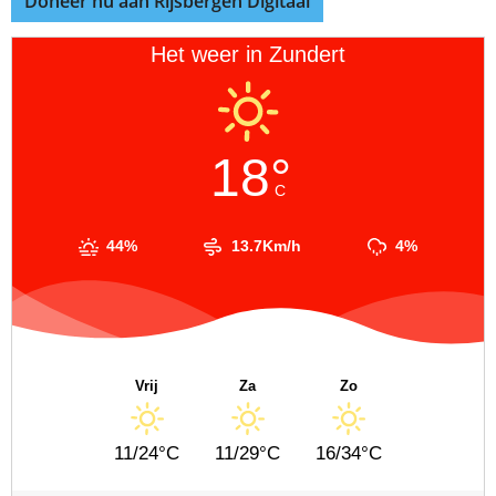
Doneer nu aan Rijsbergen Digitaal
Het weer in Zundert
18°
C
44%
13.7Km/h
4%
Vrij
Za
Zo
11/24°C
11/29°C
16/34°C