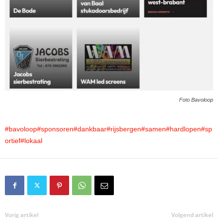
Foto Bavoloop
#bavoloop
#sponsoren
#dankbaar
#rijsbergen
#samen
#hardlopen
#sp
ortief
#lokaal
Vorig artikel
Volgend artikel