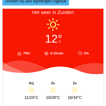
Doneer nu aan Rijsbergen Digitaal
Het weer in Zundert
12°
C
79%
6.1Km/h
2%
Vrij
Za
Zo
11/24°C
10/29°C
16/34°C