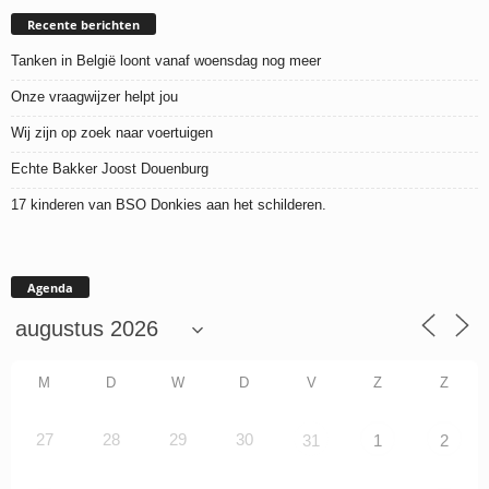
Recente berichten
Tanken in België loont vanaf woensdag nog meer
Onze vraagwijzer helpt jou
Wij zijn op zoek naar voertuigen
Echte Bakker Joost Douenburg
17 kinderen van BSO Donkies aan het schilderen.
Agenda
M
D
W
D
V
Z
Z
27
28
29
30
31
1
2