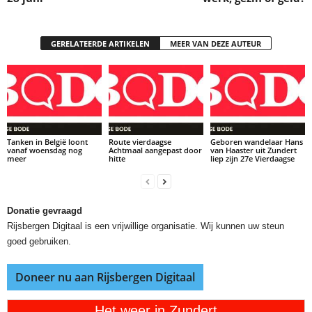
GERELATEERDE ARTIKELEN
MEER VAN DEZE AUTEUR
Tanken in België loont
Route vierdaagse
Geboren wandelaar Hans
vanaf woensdag nog
Achtmaal aangepast door
van Haaster uit Zundert
meer
hitte
liep zijn 27e Vierdaagse
Donatie gevraagd
Rijsbergen Digitaal is een vrijwillige organisatie. Wij kunnen uw steun
goed gebruiken.
Doneer nu aan Rijsbergen Digitaal
Het weer in Zundert