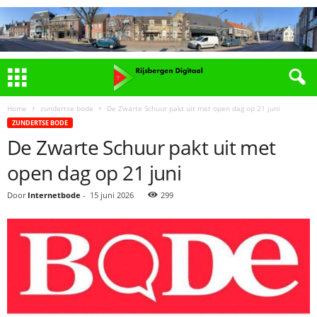
Home
zundertse bode
De Zwarte Schuur pakt uit met open dag op 21 juni
ZUNDERTSE BODE
De Zwarte Schuur pakt uit met
open dag op 21 juni
Door
Internetbode
-
15 juni 2026
299