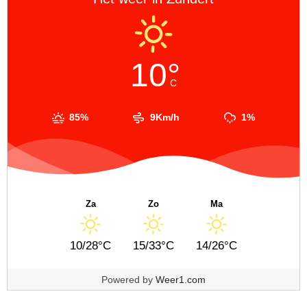
10°
C
85%
9Km/h
1%
Za
Zo
Ma
10/28°C
15/33°C
14/26°C
Powered by
Weer1.com