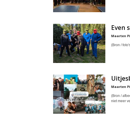
Even s
Maarten Pi
(Bron / foto
Uitjes
Maarten Pi
(Bron / afbe
niet meer ve