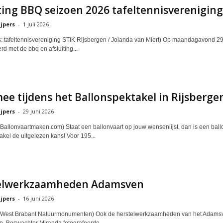
ting BBQ seizoen 2026 tafeltennisvereniging
jpers
-
1 juli 2026
's: tafeltennisvereniging STIK Rijsbergen / Jolanda van Miert) Op maandagavond 29 
d met de bbq en afsluiting...
ee tijdens het Ballonspektakel in Rijsberge
jpers
-
29 juni 2026
: Ballonvaartmaken.com) Staat een ballonvaart op jouw wensenlijst, dan is een ball
akel de uitgelezen kans! Voor 195...
elwerkzaamheden Adamsven
jpers
-
16 juni 2026
o: West Brabant Natuurmonumenten) Ook de herstelwerkzaamheden van het Adamsv