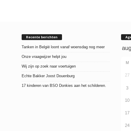
Recente berichten
Ag
Tanken in België loont vanaf woensdag nog meer
Onze vraagwijzer helpt jou
M
Wij zijn op zoek naar voertuigen
27
Echte Bakker Joost Douenburg
17 kinderen van BSO Donkies aan het schilderen.
3
10
17
24