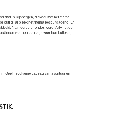
ershof in Rijsbergen, dit keer met het thema
outfits, al bleek het thema best uitdagend. Er
dubbeld. Na meerdere rondes werd Malvine, een
iendinnen wonnen een prijs voor hun ludieke,
ijn! Geef het ultieme cadeau van avontuur en
STIK.