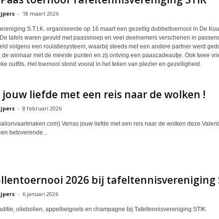
jpers
-
18 maart 2026
ereniging S.T.I.K. organiseerde op 16 maart een gezellig dubbeltoernooi in De Kout
 De tafels waren gevuld met paassnoep en veel deelnemers verschenen in passende 
ld volgens een roulatiesysteem, waarbij steeds met een andere partner werd ge
d, de winnaar met de meeste punten en zij ontving een paascadeautje. Ook twee vr
eke outfits. Het toernooi stond vooral in het teken van plezier en gezelligheid.
 jouw liefde met een reis naar de wolken !
jpers
-
8 februari 2026
 Ballonvaartmaken.com) Verras jouw liefde met een reis naar de wolken deze Valent
een betoverende...
llentoernooi 2026 bij tafeltennisvereniging 
jpers
-
6 januari 2026
raditie, oliebollen, appelbeignets en champagne bij Tafeltennisvereniging STIK.