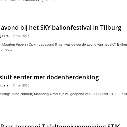
op. Boswachter Miranda fotografeerde...
avond bij het SKY ballonfestival in Tilburg
jpers
-
9 mei 2026
's: Maarten Pijpers) Op vrijdagavond 8 mei was de eerste avond van het SKY Ballonf
en de...
sluit eerder met dodenherdenking
jpers
-
3 mei 2026
eelding: Hubo Zundert) Maandag 4 mei zijn wij geopend van 9.00uur tot 18.00uurDin
Paas toernooi Tafeltennisvereniging STIK