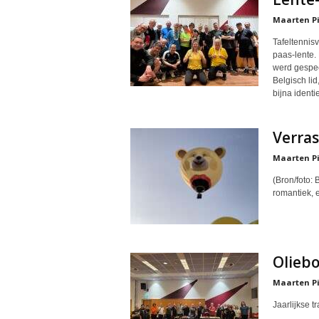
Maarten Pi
Tafeltennisv
paas-lente.
werd gespee
Belgisch li
bijna identi
Verras
Maarten Pi
(Bron/foto:
romantiek, 
Oliebo
Maarten Pi
Jaarlijkse t