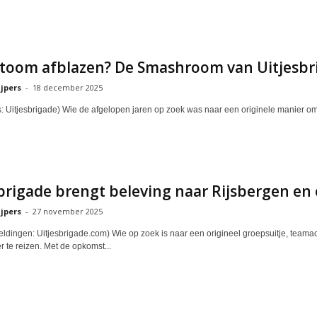
toom afblazen? De Smashroom van Uitjesbri
jpers
-
18 december 2025
's: Uitjesbrigade) Wie de afgelopen jaren op zoek was naar een originele manier om s
brigade brengt beleving naar Rijsbergen e
jpers
-
27 november 2025
eldingen: Uitjesbrigade.com) Wie op zoek is naar een origineel groepsuitje, teamac
r te reizen. Met de opkomst...