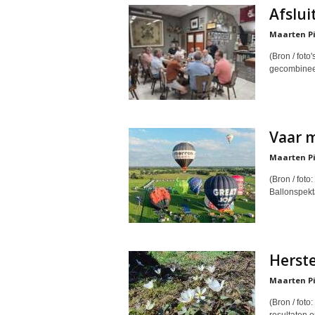
Afslui
Maarten Pi
(Bron / foto
gecombineer
Vaar m
Maarten Pi
(Bron / foto
Ballonspekt
Herst
Maarten Pi
(Bron / fot