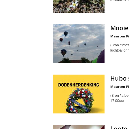
resultaten 
Mooie 
Maarten Pi
(Bron / foto
luchtballonn
Hubo 
Maarten Pi
(Bron / afb
17.00uur
Lente-