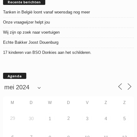
Recente berichten
Tanken in België loont vanaf woensdag nog meer
Onze vraagwijzer helpt jou
Wij zijn op zoek naar voertuigen
Echte Bakker Joost Douenburg
17 kinderen van BSO Donkies aan het schilderen.
Agenda
M
D
W
D
V
Z
Z
29
2
30
1
3
4
5