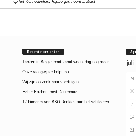
op het Kennedyplein, Rijsbergen noord brabant
Recente berichten
Ag
Tanken in België loont vanaf woensdag nog meer
Onze vraagwijzer helpt jou
M
Wij zijn op zoek naar voertuigen
30
Echte Bakker Joost Douenburg
17 kinderen van BSO Donkies aan het schilderen.
7
14
21