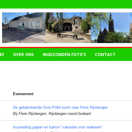
EF
OVER ONS
INGEZONDEN FOTO’S
CONTACT
Evenement
De getalenteerde Gino Politi komt naar Flore Rijsbergen
Bij Flore Rijsbergen, Rijsbergen noord brabant
inzameling papier en karton "vakantie voor iedereen"