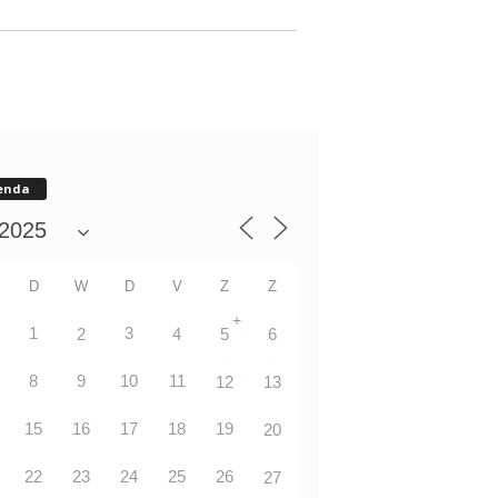
enda
D
W
D
V
Z
Z
+
1
3
2
4
5
6
8
9
10
11
12
13
15
16
17
18
19
20
22
23
24
25
26
27