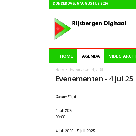
DONDERDAG, 6 AUGUSTUS 2026
R
i
j
s
b
e
r
HOME
AGENDA
VIDEO ARCHI
g
e
Home
Evenementen - 4 jul 25
n
Evenementen - 4 jul 25
D
i
g
Datum/Tijd
i
t
a
4 juli 2025
a
00:00
l
4 juli 2025 - 5 juli 2025