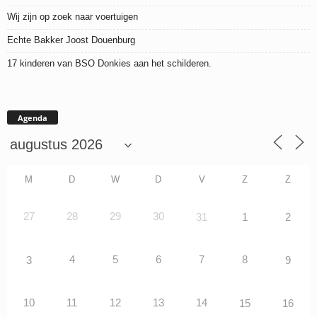
Wij zijn op zoek naar voertuigen
Echte Bakker Joost Douenburg
17 kinderen van BSO Donkies aan het schilderen.
Agenda
M
D
W
D
V
Z
Z
27
28
29
30
31
1
2
4
5
6
7
8
3
9
10
11
12
13
14
15
16