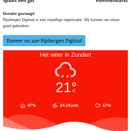
Spaait een gat
Rommelmarkt
Donatie gevraagd
Rijsbergen Digitaal is een vrijwillige organisatie. Wij kunnen uw steun
goed gebruiken.
Doneer nu aan Rijsbergen Digitaal
Het weer in Zundert
21°
C
47%
24.1Km/h
17%