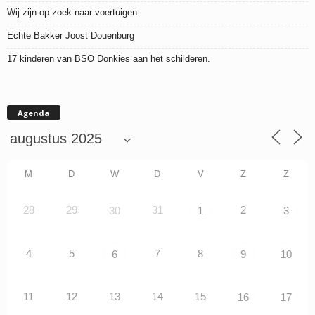
Wij zijn op zoek naar voertuigen
Echte Bakker Joost Douenburg
17 kinderen van BSO Donkies aan het schilderen.
Agenda
M
D
W
D
V
Z
Z
28
29
31
2
30
1
3
4
5
7
8
6
9
10
11
12
13
14
15
16
17