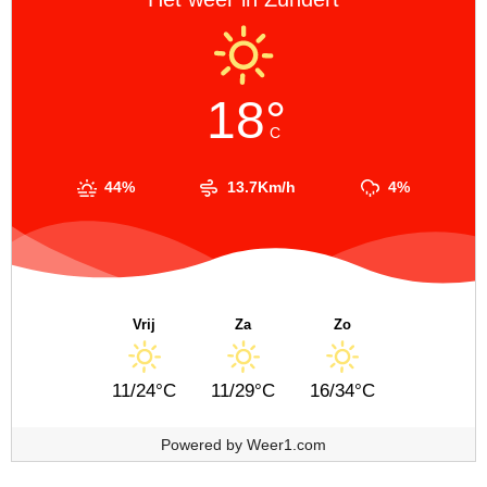
18°
C
44%
13.7Km/h
4%
Vrij
Za
Zo
11/24°C
11/29°C
16/34°C
Powered by
Weer1.com