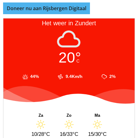
Doneer nu aan Rijsbergen Digitaal
Het weer in Zundert
20°
C
44%
9.4Km/h
2%
Za
Zo
Ma
10/28°C
16/33°C
15/30°C