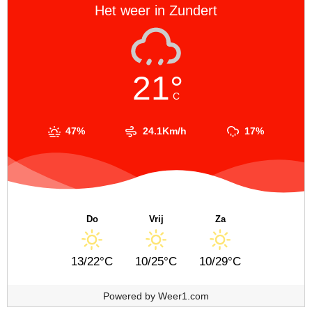
Het weer in Zundert
21°
C
47%
24.1Km/h
17%
Do
Vrij
Za
13/22°C
10/25°C
10/29°C
Powered by
Weer1.com