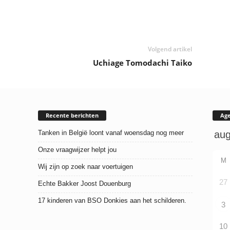
Volgend artikel
Uchiage Tomodachi Taiko
Recente berichten
Ag
Tanken in België loont vanaf woensdag nog meer
Onze vraagwijzer helpt jou
M
Wij zijn op zoek naar voertuigen
27
Echte Bakker Joost Douenburg
17 kinderen van BSO Donkies aan het schilderen.
3
10