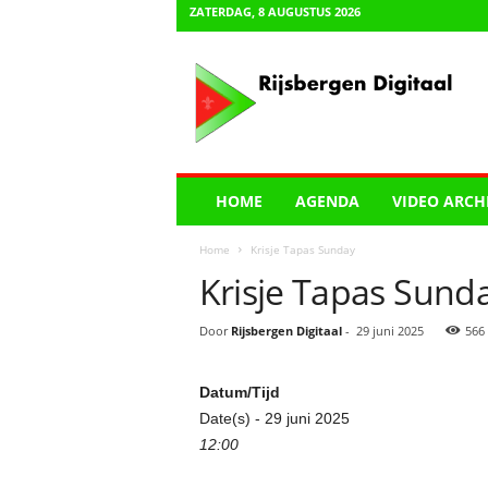
ZATERDAG, 8 AUGUSTUS 2026
R
i
j
s
b
e
r
HOME
AGENDA
VIDEO ARCH
g
e
Home
Krisje Tapas Sunday
n
Krisje Tapas Sund
D
i
g
Door
Rijsbergen Digitaal
-
29 juni 2025
566
i
t
Datum/Tijd
a
a
Date(s) - 29 juni 2025
l
12:00