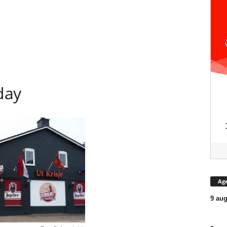
day
Ag
9 aug