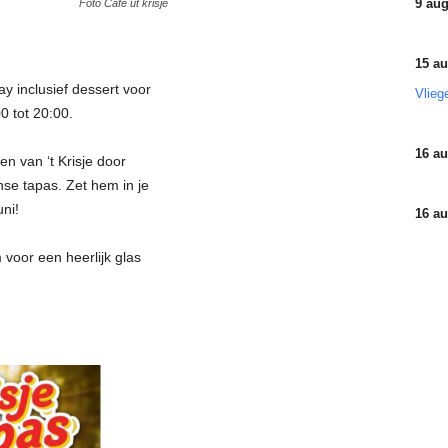
9 aug
Foto Cafe ut krisje
15 au
y inclusief dessert voor
Vlieg
0 tot 20:00.
16 au
 van ‘t Krisje door
se tapas. Zet hem in je
ni!
16 au
 voor een heerlijk glas