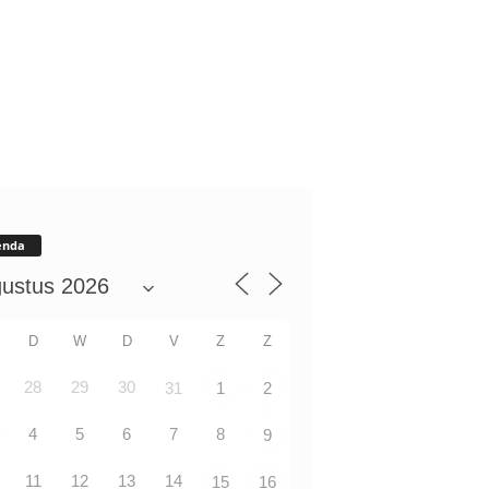
enda
D
W
D
V
Z
Z
28
29
30
31
1
2
4
5
6
7
8
9
11
12
13
14
15
16