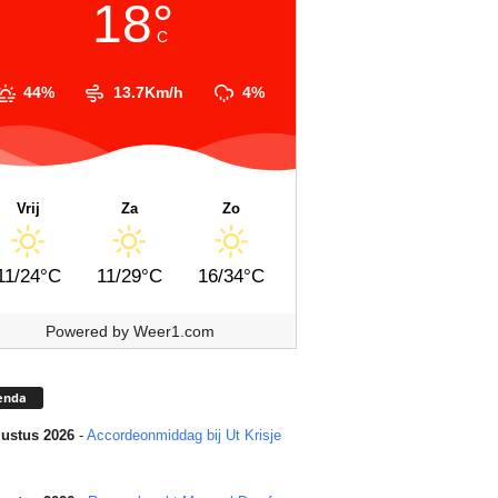
18°
C
44%
13.7Km/h
4%
Vrij
Za
Zo
11/24°C
11/29°C
16/34°C
Powered by
Weer1.com
enda
ustus 2026
-
Accordeonmiddag bij Ut Krisje