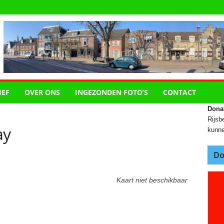
IEF
OVER ONS
INGEZONDEN FOTO’S
CONTACT
Dona
Rijsbe
ay
kunne
Do
Kaart niet beschikbaar