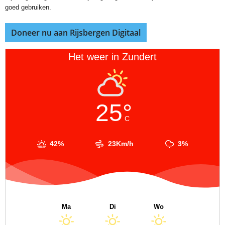
goed gebruiken.
Doneer nu aan Rijsbergen Digitaal
Het weer in Zundert
25°
C
42%
23Km/h
3%
Ma
Di
Wo