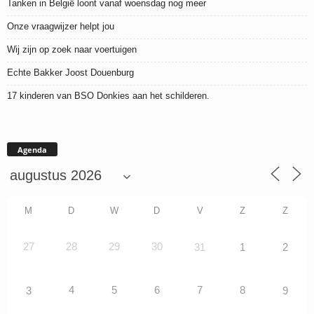
Tanken in België loont vanaf woensdag nog meer
Onze vraagwijzer helpt jou
Wij zijn op zoek naar voertuigen
Echte Bakker Joost Douenburg
17 kinderen van BSO Donkies aan het schilderen.
Agenda
M
D
W
D
V
Z
Z
27
28
29
30
31
1
2
4
5
6
7
8
3
9