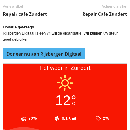
Vorig artikel
Volgend artikel
Repair cafe Zundert
Repair Cafe Zundert
Donatie gevraagd
Rijsbergen Digitaal is een vrijwillige organisatie. Wij kunnen uw steun
goed gebruiken.
Doneer nu aan Rijsbergen Digitaal
Het weer in Zundert
12°
C
79%
6.1Km/h
2%