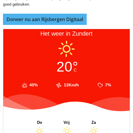
goed gebruiken.
Doneer nu aan Rijsbergen Digitaal
Het weer in Zundert
20°
C
40%
13Km/h
7%
Do
Vrij
Za