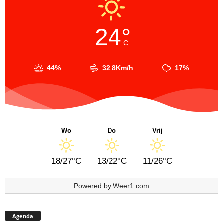
24°
C
44%
32.8Km/h
17%
Wo
Do
Vrij
18/27°C
13/22°C
11/26°C
Powered by
Weer1.com
Agenda