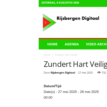
ZATERDAG, 8 AUGUSTUS 2026
R
i
j
s
b
e
r
HOME
AGENDA
VIDEO ARCH
g
e
Home
Zundert Hart Veilig
n
Zundert Hart Veili
D
i
g
Door
Rijsbergen Digitaal
-
27 mei 2025
732
i
t
Datum/Tijd
a
a
Date(s) - 27 mei 2025 - 28 mei 2025
l
00:00