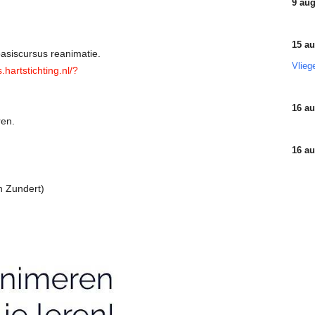
9 aug
15 au
siscursus reanimatie.
Vlieg
.hartstichting.nl/?
16 au
ren.
16 au
n Zundert)