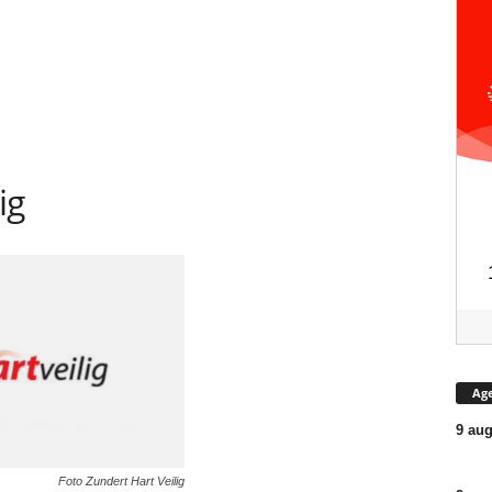
ig
Ag
9 aug
Foto Zundert Hart Veilig