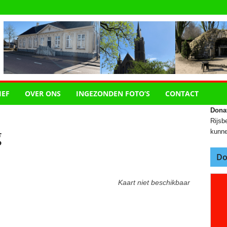
IEF
OVER ONS
INGEZONDEN FOTO’S
CONTACT
Dona
Rijsbe
g
kunne
Do
Kaart niet beschikbaar