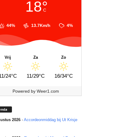
18°
C
44%
13.7Km/h
4%
Vrij
Za
Zo
11/24°C
11/29°C
16/34°C
Powered by
Weer1.com
enda
ustus 2026
-
Accordeonmiddag bij Ut Krisje