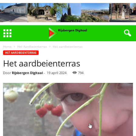
Home
Het Aardbeienterras
Het aardbeienterras
HET AARDBEIENTERRAS
Het aardbeienterras
Door
Rijsbergen Digitaal
-
19 april 2024
794