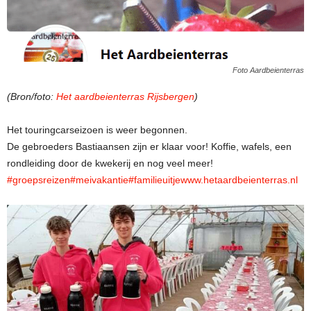
Foto Aardbeienterras
(Bron/foto:
Het aardbeienterras Rijsbergen
)
Het touringcarseizoen is weer begonnen.
De gebroeders Bastiaansen zijn er klaar voor! Koffie, wafels, een
rondleiding door de kwekerij en nog veel meer!
#groepsreizen
#meivakantie
#familieuitje
www.hetaardbeienterras.nl