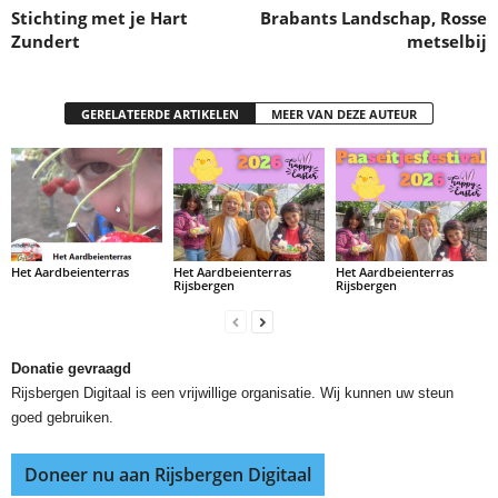
Stichting met je Hart
Brabants Landschap, Rosse
Zundert
metselbij
GERELATEERDE ARTIKELEN
MEER VAN DEZE AUTEUR
Het Aardbeienterras
Het Aardbeienterras
Het Aardbeienterras
Rijsbergen
Rijsbergen
Donatie gevraagd
Rijsbergen Digitaal is een vrijwillige organisatie. Wij kunnen uw steun
goed gebruiken.
Doneer nu aan Rijsbergen Digitaal