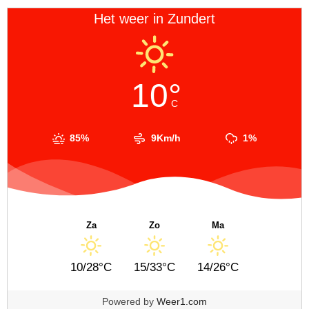
Het weer in Zundert
10°
C
85%
9Km/h
1%
Za
Zo
Ma
10/28°C
15/33°C
14/26°C
Powered by
Weer1.com