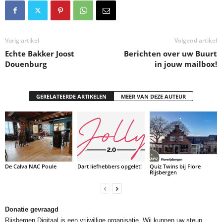
Vorig artikel
Volgend artikel
Echte Bakker Joost
Berichten over uw Buurt
Douenburg
in jouw mailbox!
GERELATEERDE ARTIKELEN
MEER VAN DEZE AUTEUR
De Calva NAC Poule
Dart liefhebbers opgelet!
Quiz Twins bij Flore
Rijsbergen
Donatie gevraagd
Rijsbergen Digitaal is een vrijwillige organisatie. Wij kunnen uw steun