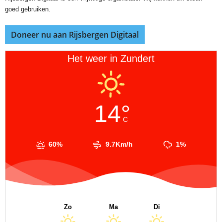
goed gebruiken.
Doneer nu aan Rijsbergen Digitaal
Het weer in Zundert
14°
C
60%
9.7Km/h
1%
Zo
Ma
Di