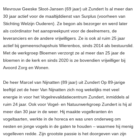
Mevrouw Geeske Sloot-Jansen (69 jaar) uit Zundert Is al meer dan
30 jaar actief voor de maaltijddienst van Surplus (voorheen van
Stichting Welzijn Ouderen). Ze begon als bezorger en werd later
als coördinator het aanspreekpunt voor de deelnemers, de
leveranciers en de andere vrijwilligers. Ze is ook al ruim 25 jaar
actief bij gemeenschapshuis Wierenbos, sinds 2014 als bestuurslid.
Met de werkgroep Bloemen verzorgt ze al meer dan 25 jaar de
bloemen in de kerk en sinds 2020 is ze bovendien vrijwilliger bij
Avoord Zorg en Wonen.
De heer Marcel van Nijnatten (89 jaar) uit Zundert Op 89-jarige
leeftijd zet de heer Van Nijnatten zich nog wekelijks met veel
energie in voor het Vogelrevalidatiecentrum Zundert, inmiddels al
ruim 24 jaar. Ook voor Vogel- en Natuurwerkgroep Zundert is hij al
meer dan 30 jaar in de weer. Hij maakte vogelkranten én
vogeltaarten, werkte in de horeca en was uren onderweg om
nesten en jonge vogels in de gaten te houden – waarmee hij menig
vogelleven redde. Zijn grootste passie is het doorgeven van zijn