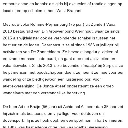
enthousiasme en kennis: als gids bij excursies of rondleidingen op
locatie, en op scholen in heel West-Brabant.
Mevrouw Joke Romme-Peijnenburg (75 jaar) uit Zundert Vanaf
2010 bestuurslid van D’n Vrouwenbond Wernhout, waar ze sinds
2015 als wijkleidster ook de verbindende schakel is tussen het
bestuur en de leden. Daarnaast is ze al sinds 1986 vrijwilliger bij
activiteiten van De Zonnebloem. Ze bezoekt langdurig zieken of
eenzame mensen in de buurt, en gaat mee met activiteiten en
vakantieweken. Sinds 2013 is ze bovendien ‘maatje’ bij Surplus: ze
helpt mensen met boodschappen doen, ze neemt ze mee voor een
wandeling of ze biedt gewoon een luisterend oor. Voor
atletiekvereniging ‘De Jonge Atleet’ ondersteunt ze een groep
wandelaars met een verstandelijke beperking.
De heer Ad de Bruijn (56 jaar) uit Achtmaal Al meer dan 35 jaar zet
hij zich in als bestuurslid en vrijwilliger voor de doven en
dovensport. Hij is zelf ook doof, en een sportman in hart en nieren.
In 1987 was hij medeoprichter van Zaalvoetbal Vereniging