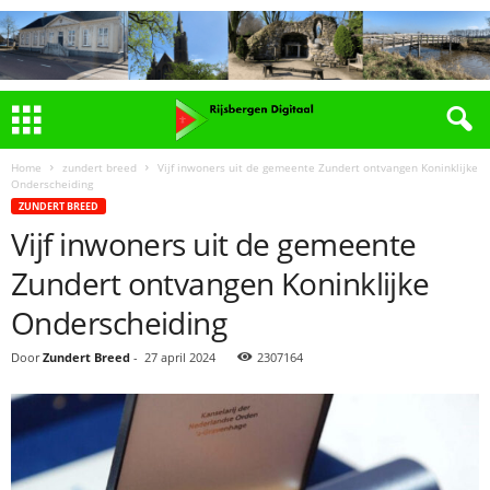
Home
zundert breed
Vijf inwoners uit de gemeente Zundert ontvangen Koninklijke
Onderscheiding
ZUNDERT BREED
Vijf inwoners uit de gemeente
Zundert ontvangen Koninklijke
Onderscheiding
Door
Zundert Breed
-
27 april 2024
2307164