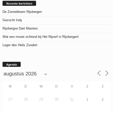
Recente berichten
De Zonnebloem Rijsbergen
Gezocht Indy
Rijsbergse Dart Masters
Wat een mooie ochtend bij Het Rijserf in Rijsbergen!
Leger des Heils Zundert
Agenda
M
D
W
D
V
Z
Z
27
28
29
30
31
1
2