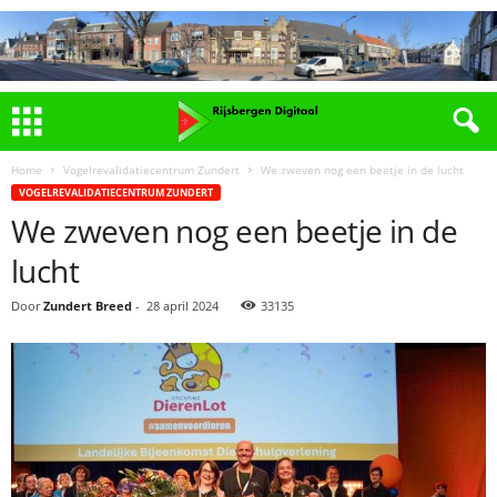
Home
Vogelrevalidatiecentrum Zundert
We zweven nog een beetje in de lucht
VOGELREVALIDATIECENTRUM ZUNDERT
We zweven nog een beetje in de
lucht
Door
Zundert Breed
-
28 april 2024
33135