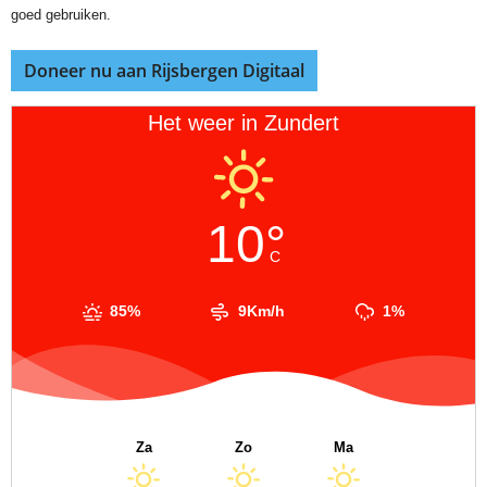
goed gebruiken.
Doneer nu aan Rijsbergen Digitaal
Het weer in Zundert
10°
C
85%
9Km/h
1%
Za
Zo
Ma