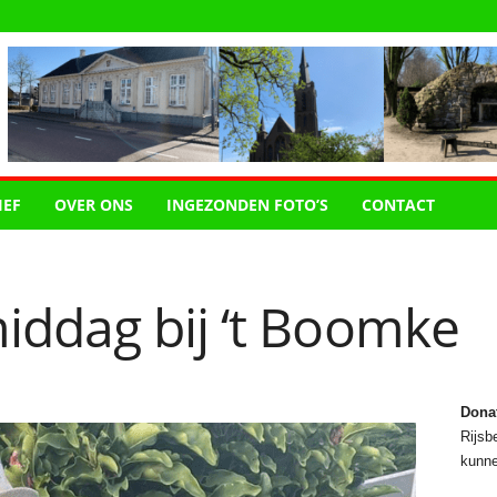
IEF
OVER ONS
INGEZONDEN FOTO’S
CONTACT
ddag bij ‘t Boomke
Dona
Rijsbe
kunne