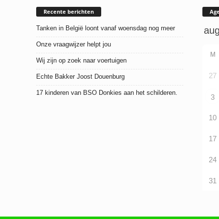
Recente berichten
Ag
Tanken in België loont vanaf woensdag nog meer
Onze vraagwijzer helpt jou
M
Wij zijn op zoek naar voertuigen
27
Echte Bakker Joost Douenburg
17 kinderen van BSO Donkies aan het schilderen.
3
10
17
24
31