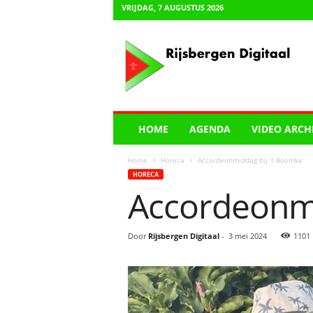
VRIJDAG, 7 AUGUSTUS 2026
R
i
j
s
b
e
r
HOME
AGENDA
VIDEO ARCH
g
e
Home
Horeca
Accordeonmiddag bij ‘t Boomke
n
HORECA
D
Accordeonmi
i
g
i
Door
Rijsbergen Digitaal
-
3 mei 2024
1101
t
a
a
l