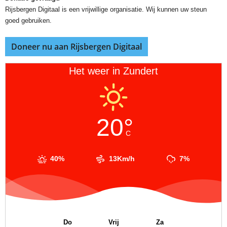
Rijsbergen Digitaal is een vrijwillige organisatie. Wij kunnen uw steun
goed gebruiken.
Doneer nu aan Rijsbergen Digitaal
Het weer in Zundert
20°
C
40%
13Km/h
7%
Do
Vrij
Za