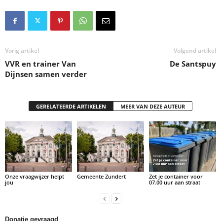
Vorig artikel
Volgend artikel
VVR en trainer Van
De Santspuy
Dijnsen samen verder
GERELATEERDE ARTIKELEN
MEER VAN DEZE AUTEUR
Onze vraagwijzer helpt
Gemeente Zundert
Zet je container voor
jou
07.00 uur aan straat
Donatie gevraagd