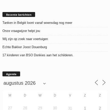
Recente berichten
Tanken in België loont vanaf woensdag nog meer
Onze vraagwijzer helpt jou
Wij zijn op zoek naar voertuigen
Echte Bakker Joost Douenburg
17 kinderen van BSO Donkies aan het schilderen.
Agenda
M
D
W
D
V
Z
Z
27
28
29
30
31
1
2