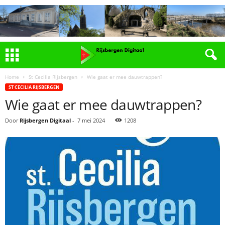
Home
St Cecilia Rijsbergen
Wie gaat er mee dauwtrappen?
ST CECILIA RIJSBERGEN
Wie gaat er mee dauwtrappen?
Door
Rijsbergen Digitaal
-
7 mei 2024
1208