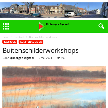
Home
Facebook
Buitenschilderworkshops
FACEBOOK
KUNST EN CULTUUR
Buitenschilderworkshops
Door
Rijsbergen Digitaal
-
15 mei 2024
900