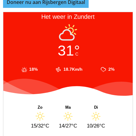
Doneer nu aan Rijsbergen Digitaal
Het weer in Zundert
31°
C
18%
18.7Km/h
2%
Zo
Ma
Di
15/32°C
14/27°C
10/26°C