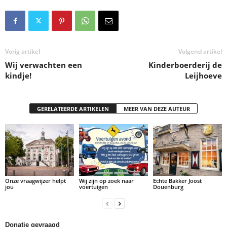
Vorig artikel
Volgend artikel
Wij verwachten een
Kinderboerderij de
kindje!
Leijhoeve
GERELATEERDE ARTIKELEN
MEER VAN DEZE AUTEUR
Onze vraagwijzer helpt
Wij zijn op zoek naar
Echte Bakker Joost
jou
voertuigen
Douenburg
Donatie gevraagd