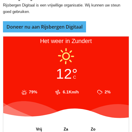
Rijsbergen Digitaal is een vrijwillige organisatie. Wij kunnen uw steun
goed gebruiken.
Doneer nu aan Rijsbergen Digitaal
Het weer in Zundert
12°
C
79%
6.1Km/h
2%
Vrij
Za
Zo