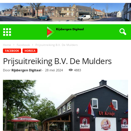
Home
Facebook
Prijsuitreiking B.V. De Mulders
FACEBOOK
HORECA
Prijsuitreiking B.V. De Mulders
Door
Rijsbergen Digitaal
-
28 mei 2024
4883