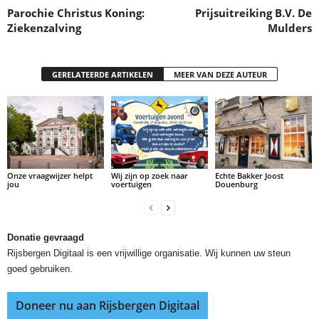
Parochie Christus Koning:
Prijsuitreiking B.V. De
Ziekenzalving
Mulders
GERELATEERDE ARTIKELEN
MEER VAN DEZE AUTEUR
Onze vraagwijzer helpt
Wij zijn op zoek naar
Echte Bakker Joost
jou
voertuigen
Douenburg
Donatie gevraagd
Rijsbergen Digitaal is een vrijwillige organisatie. Wij kunnen uw steun
goed gebruiken.
Doneer nu aan Rijsbergen Digitaal