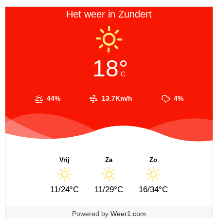
Het weer in Zundert
18°
C
44%
13.7Km/h
4%
Vrij
Za
Zo
11/24°C
11/29°C
16/34°C
Powered by
Weer1.com