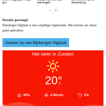
jou
voertuigen
Douenburg
Donatie gevraagd
Rijsbergen Digitaal is een vrijwillige organisatie. Wij kunnen uw steun
goed gebruiken.
Doneer nu aan Rijsbergen Digitaal
Het weer in Zundert
20°
C
48%
6.8Km/h
3%