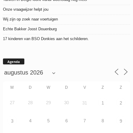
Onze vraagwijzer helpt jou
Wij zijn op zoek naar voertuigen
Echte Bakker Joost Douenburg
17 kinderen van BSO Donkies aan het schilderen.
Agenda
M
D
W
D
V
Z
Z
27
28
29
30
31
1
2
4
5
6
7
8
3
9