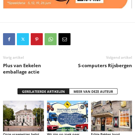
Vorig artikel
Volgend artikel
Plus van Eekelen
S-computers Rijsbergen
emballage actie
GERELATEERDE ARTIKELEN
MEER VAN DEZE AUTEUR
Onze vraagwijzer helpt
Wij zijn op zoek naar
Echte Bakker Joost