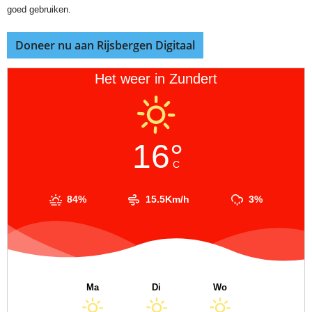
goed gebruiken.
Doneer nu aan Rijsbergen Digitaal
Het weer in Zundert
16°
C
84%
15.5Km/h
3%
Ma
Di
Wo