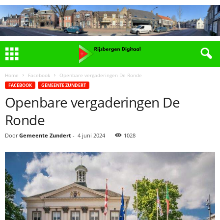
Home
Facebook
Openbare vergaderingen De Ronde
FACEBOOK
GEMEENTE ZUNDERT
Openbare vergaderingen De
Ronde
Door
Gemeente Zundert
-
4 juni 2024
1028