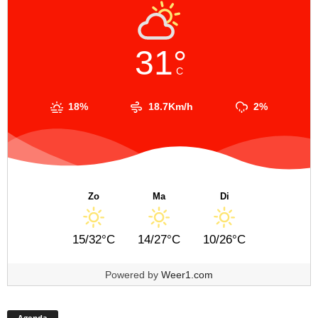
31°
C
18%
18.7Km/h
2%
Zo
Ma
Di
15/32°C
14/27°C
10/26°C
Powered by
Weer1.com
Agenda