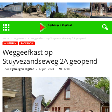
Home
Algemeen
Weggeefkast op Stuyvezandseweg 2A geopend
ALGEMEEN
FACEBOOK
Weggeefkast op
Stuyvezandseweg 2A geopend
Door
Rijsbergen Digitaal
-
17 juni 2024
1210