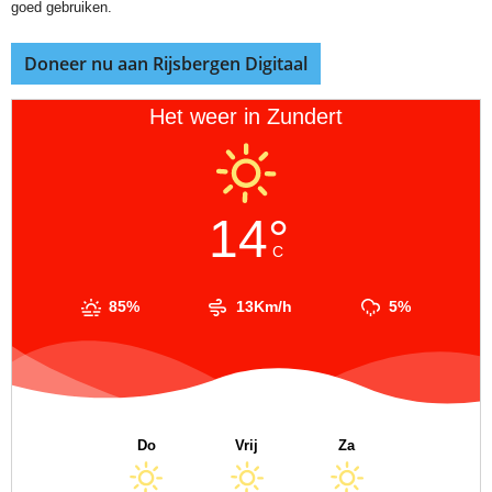
goed gebruiken.
Doneer nu aan Rijsbergen Digitaal
Het weer in Zundert
14°
C
85%
13Km/h
5%
Do
Vrij
Za