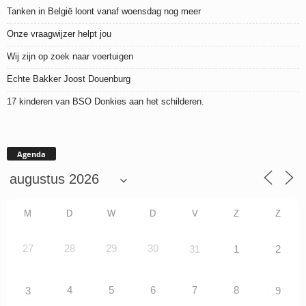
Tanken in België loont vanaf woensdag nog meer
Onze vraagwijzer helpt jou
Wij zijn op zoek naar voertuigen
Echte Bakker Joost Douenburg
17 kinderen van BSO Donkies aan het schilderen.
Agenda
M
D
W
D
V
Z
Z
27
28
29
30
31
1
2
4
5
6
7
8
3
9