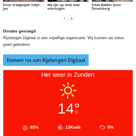
Onze vraagwijzer helpt
Wij zijn op zoek naar
Echte Bakker Joost
jou
voertuigen
Douenburg
Donatie gevraagd
Rijsbergen Digitaal is een vrijwillige organisatie. Wij kunnen uw steun
goed gebruiken.
Doneer nu aan Rijsbergen Digitaal
Het weer in Zundert
14°
C
85%
13Km/h
5%