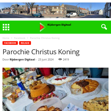
Home
Facebook
Parochie Christus Koning
FACEBOOK
RELIGIE
Parochie Christus Koning
Door
Rijsbergen Digitaal
-
23 juni 2024
2419