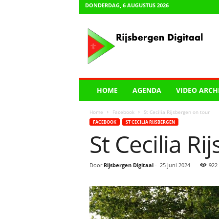
DONDERDAG, 6 AUGUSTUS 2026
R
i
j
s
b
e
r
HOME
AGENDA
VIDEO ARCH
g
e
Home
Facebook
St Cecilia Rijsbergen on tour
n
FACEBOOK
ST CECILIA RIJSBERGEN
D
St Cecilia R
i
g
i
Door
Rijsbergen Digitaal
-
25 juni 2024
922
t
a
a
l