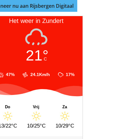
neer nu aan Rijsbergen Digitaal
Het weer in Zundert
21°
C
47%
24.1Km/h
17%
Do
Vrij
Za
13/22°C
10/25°C
10/29°C