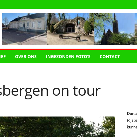
IEF
OVER ONS
INGEZONDEN FOTO’S
CONTACT
ijsbergen on tour
Dona
Rijsbe
kunne