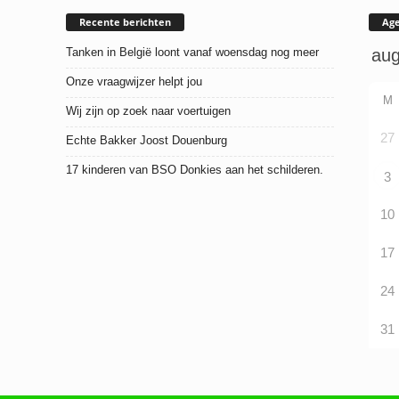
Recente berichten
Ag
Tanken in België loont vanaf woensdag nog meer
Onze vraagwijzer helpt jou
M
Wij zijn op zoek naar voertuigen
27
Echte Bakker Joost Douenburg
17 kinderen van BSO Donkies aan het schilderen.
3
10
17
24
31