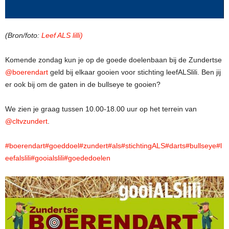
(Bron/foto:
Leef ALS lilli)
Komende zondag kun je op de goede doelenbaan bij de Zundertse
@boerendart
geld bij elkaar gooien voor stichting leefALSlili. Ben jij
er ook bij om de gaten in de bullseye te gooien?
We zien je graag tussen 10.00-18.00 uur op het terrein van
@cltvzundert
.
#boerendart
#goeddoel
#zundert
#als
#stichtingALS
#darts
#bullseye
#l
eefalslili
#goo
i
alslili
#goededoelen