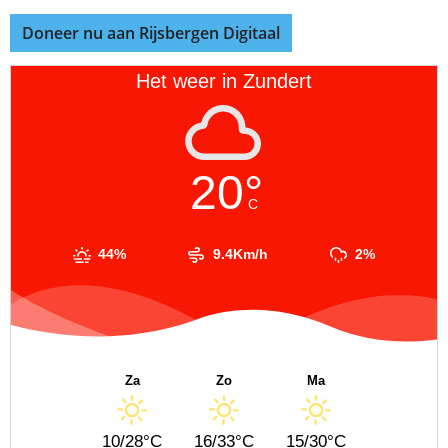
Doneer nu aan Rijsbergen Digitaal
Het weer in Zundert
20°
C
44%
9.4Km/h
2%
Za
Zo
Ma
10/28°C
16/33°C
15/30°C