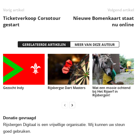
Vorig artikel
Volgend artikel
Ticketverkoop Corsotour
Nieuwe Bomenkaart staat
gestart
nu online
GERELATEERDE ARTIKELEN
MEER VAN DEZE AUTEUR
Gezocht Indy
Rijsbergse Dart Masters
Wat een mooie ochtend
bij Het Rijserf in
Rijsbergen!
Donatie gevraagd
Rijsbergen Digitaal is een vrijwillige organisatie. Wij kunnen uw steun
goed gebruiken.