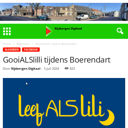
Home
Algemeen
GooiALSlilli tijdens Boerendart
ALGEMEEN
FACEBOOK
GooiALSlilli tijdens Boerendart
Door
Rijsbergen Digitaal
-
5 juli 2024
823