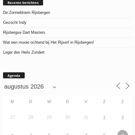
Recente berichten
De Zonnebloem Rijsbergen
Gezocht Indy
Rijsbergse Dart Masters
Wat een mooie ochtend bij Het Rijserf in Rijsbergen!
Leger des Heils Zundert
Agenda
M
D
W
D
V
Z
Z
27
28
29
30
31
1
2