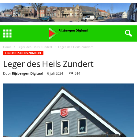
Home
Leger des Heils Zundert
Leger des Heils Zundert
LEGER DES HEILS ZUNDERT
Leger des Heils Zundert
Door
Rijsbergen Digitaal
-
6 juli 2024
514