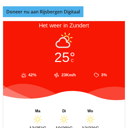
Doneer nu aan Rijsbergen Digitaal
Het weer in Zundert
25°
C
42%
23Km/h
3%
Ma
Di
Wo