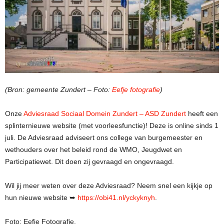
(Bron: gemeente Zundert – Foto:
Eefje fotografie
)
Onze
Adviesraad Sociaal Domein Zundert – ASD Zundert
heeft een
splinternieuwe website (met voorleesfunctie)! Deze is online sinds 1
juli. De Adviesraad adviseert ons college van burgemeester en
wethouders over het beleid rond de WMO, Jeugdwet en
Participatiewet. Dit doen zij gevraagd en ongevraagd.
Wil jij meer weten over deze Adviesraad? Neem snel een kijkje op
hun nieuwe website ➥
https://obi41.nl/yckyknyh
.
Foto: Eefje Fotografie.