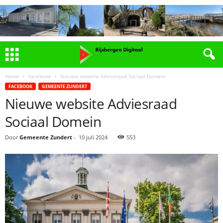
Home
Facebook
Nieuwe website Adviesraad Sociaal Domein
FACEBOOK
GEMEENTE ZUNDERT
Nieuwe website Adviesraad
Sociaal Domein
Door
Gemeente Zundert
-
10 juli 2024
553