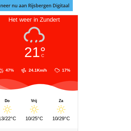
neer nu aan Rijsbergen Digitaal
Het weer in Zundert
21°
C
47%
24.1Km/h
17%
Do
Vrij
Za
13/22°C
10/25°C
10/29°C