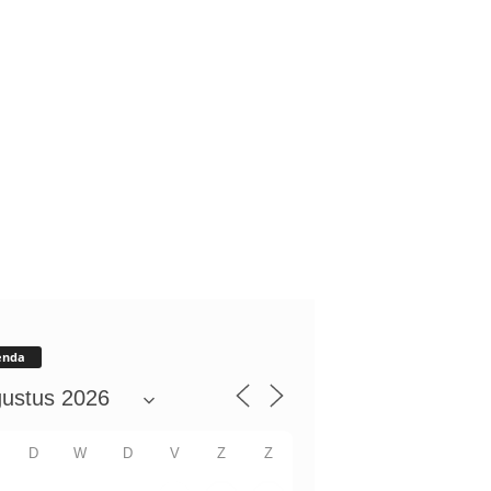
enda
D
W
D
V
Z
Z