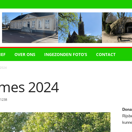
IEF
OVER ONS
INGEZONDEN FOTO’S
CONTACT
2024
mes 2024
1238
Dona
Rijsbe
kunne