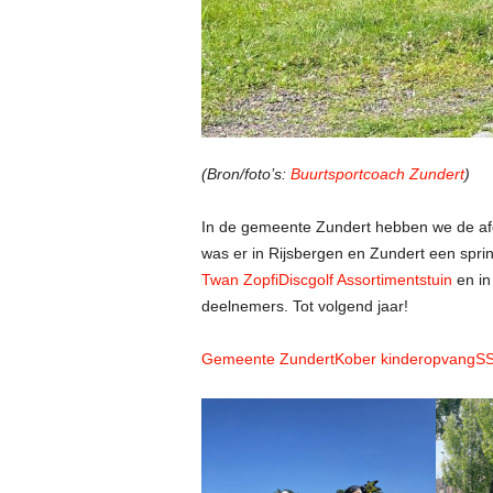
(Bron/foto’s:
Buurtsportcoach Zundert
)
In de gemeente Zundert hebben we de a
was er in Rijsbergen en Zundert een spring
Twan Zopfi
Discgolf Assortimentstuin
en in
deelnemers. Tot volgend jaar!
Gemeente Zundert
Kober kinderopvang
SS