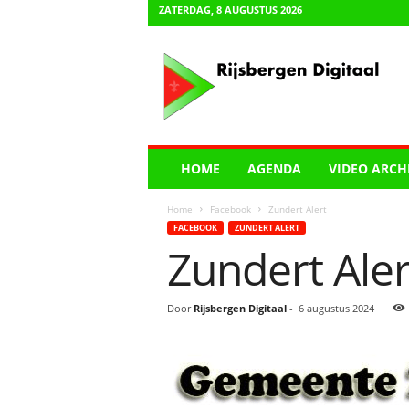
ZATERDAG, 8 AUGUSTUS 2026
R
i
j
s
b
e
r
HOME
AGENDA
VIDEO ARCH
g
e
Home
Facebook
Zundert Alert
n
FACEBOOK
ZUNDERT ALERT
D
Zundert Aler
i
g
i
Door
Rijsbergen Digitaal
-
6 augustus 2024
t
a
a
l