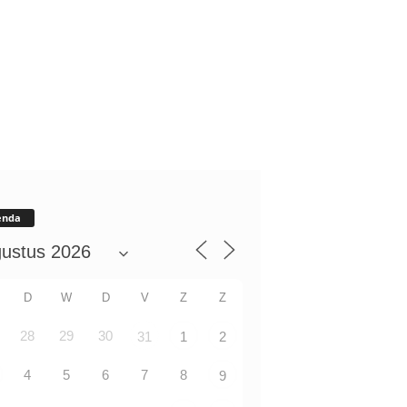
enda
D
W
D
V
Z
Z
28
29
30
31
1
2
4
5
6
7
8
9