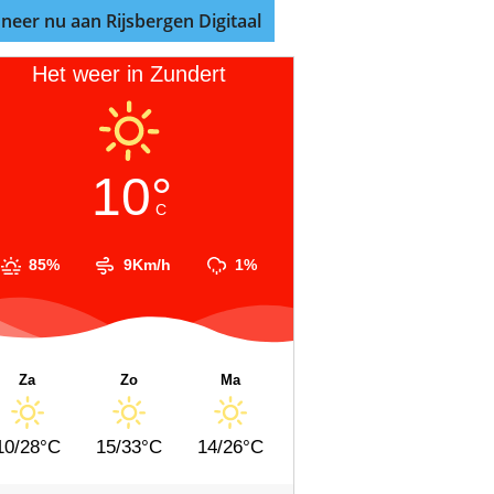
neer nu aan Rijsbergen Digitaal
Het weer in Zundert
10°
C
85%
9Km/h
1%
Za
Zo
Ma
10/28°C
15/33°C
14/26°C