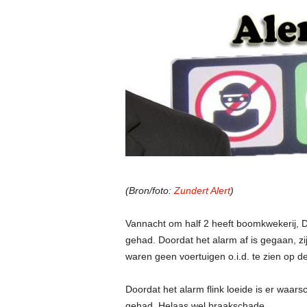
(Bron/foto:
Zundert Alert
)
Vannacht om half 2 heeft boomkwekerij,
gehad. Doordat het alarm af is gegaan, zi
waren geen voertuigen o.i.d. te zien op d
Doordat het alarm flink loeide is er waar
gehad. Helaas wel braakschade.