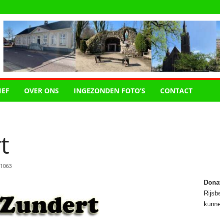
IEF
OVER ONS
INGEZONDEN FOTO’S
CONTACT
t
1063
Dona
Rijsbe
kunne