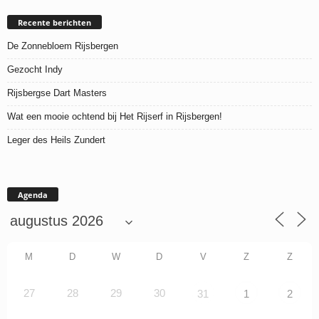
Recente berichten
De Zonnebloem Rijsbergen
Gezocht Indy
Rijsbergse Dart Masters
Wat een mooie ochtend bij Het Rijserf in Rijsbergen!
Leger des Heils Zundert
Agenda
M
D
W
D
V
Z
Z
27
28
29
30
31
1
2