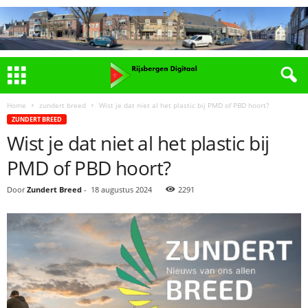
Home
zundert breed
Wist je dat niet al het plastic bij PMD of PBD hoort?
ZUNDERT BREED
Wist je dat niet al het plastic bij
PMD of PBD hoort?
Door
Zundert Breed
-
18 augustus 2024
2291