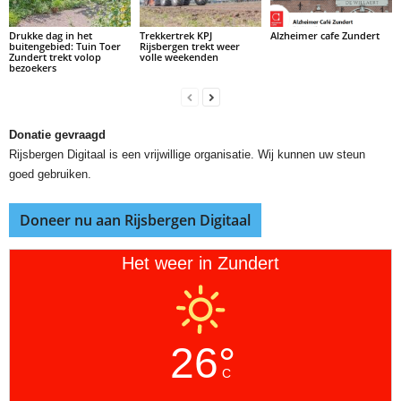
Drukke dag in het
Trekkertrek KPJ
Alzheimer cafe Zundert
buitengebied: Tuin Toer
Rijsbergen trekt weer
Zundert trekt volop
volle weekenden
bezoekers
Donatie gevraagd
Rijsbergen Digitaal is een vrijwillige organisatie. Wij kunnen uw steun
goed gebruiken.
Doneer nu aan Rijsbergen Digitaal
Het weer in Zundert
26°
C