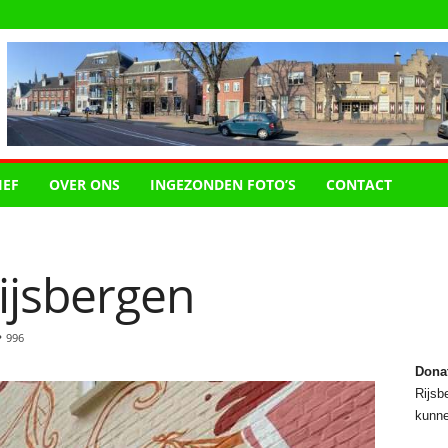
IEF
OVER ONS
INGEZONDEN FOTO’S
CONTACT
ijsbergen
996
Dona
Rijsbe
kunne