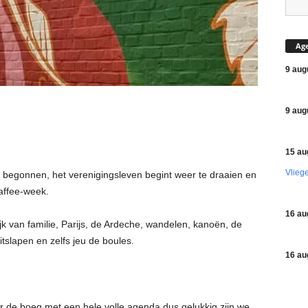
Ag
9 aug
9 aug
15 au
Vlieg
r begonnen, het verenigingsleven begint weer te draaien en
affee-week.
16 au
k van familie, Parijs, de Ardeche, wandelen, kanoën, de
tslapen en zelfs jeu de boules.
16 au
 de boeg met een hele volle agenda dus gelukkig zijn we