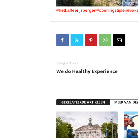
#hetkaffeerijsbergen
#openingstijden
#vaka
Vorig artikel
We do Healthy Experience
GERELATEERDE ARTIKELEN
MEER VAN DE