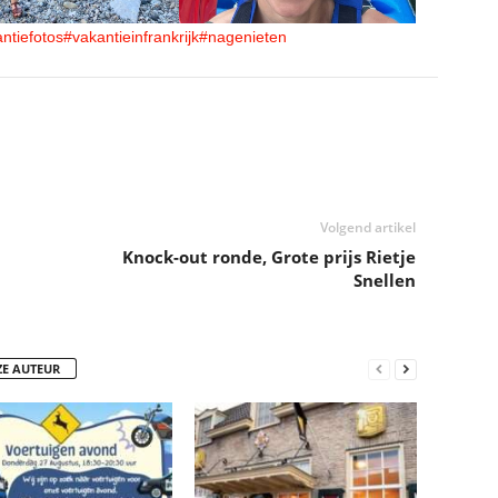
ntiefotos
#vakantieinfrankrijk
#nagenieten
Volgend artikel
Knock-out ronde, Grote prijs Rietje
Snellen
ZE AUTEUR