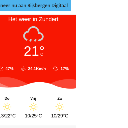
neer nu aan Rijsbergen Digitaal
Het weer in Zundert
21°
C
47%
24.1Km/h
17%
Do
Vrij
Za
13/22°C
10/25°C
10/29°C