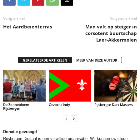
Vorig artikel
Volgend artikel
Het Aardbeienterras
Man valt op steiger in
corsotent buurtschap
Laer-Akkermolen
GERELATEERDE ARTIKELEN
MEER VAN DEZE AUTEUR
De Zonnebloem
Gezocht Indy
Rijsbergse Dart Masters
Rijsbergen
Donatie gevraagd
Rijsbergen Digitaal is een vrijwillige organisatie. Wij kunnen uw steun