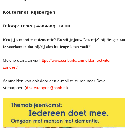
𝗞𝗼𝘂𝘁𝗲𝗿𝘀𝗵𝗼𝗳, 𝗥𝗶𝗷𝘀𝗯𝗲𝗿𝗴𝗲𝗻
𝗜𝗻𝗹𝗼𝗼𝗽: 𝟭𝟴:𝟰𝟱 | 𝗔𝗮𝗻𝘃𝗮𝗻𝗴: 𝟭𝟵:𝟬𝟬
𝐊𝐞𝐧 𝐣𝐢𝐣 𝐢𝐞𝐦𝐚𝐧𝐝 𝐦𝐞𝐭 𝐝𝐞𝐦𝐞𝐧𝐭𝐢𝐞? 𝐄𝐧 𝐰𝐢𝐥 𝐣𝐞 𝐣𝐨𝐮𝐰 “𝐬𝐭𝐞𝐞𝐧𝐭𝐣𝐞” 𝐛𝐢𝐣 𝐝𝐫𝐚𝐠𝐞𝐧 𝐨𝐦
𝐭𝐞 𝐯𝐨𝐨𝐫𝐤𝐨𝐦𝐞𝐧 𝐝𝐚𝐭 𝐡𝐢𝐣/𝐳𝐢𝐣 𝐳𝐢𝐜𝐡 𝐛𝐮𝐢𝐭𝐞𝐧𝐠𝐞𝐬𝐥𝐨𝐭𝐞𝐧 𝐯𝐨𝐞𝐥𝐭?
Meld je dan aan via
https://www.ssnb.nl/aanmelden-activiteit-
zundert/
Aanmelden kan ook door een e-mail te sturen naar Dave
Verstappen (
d.verstappen@ssnb.nl
)