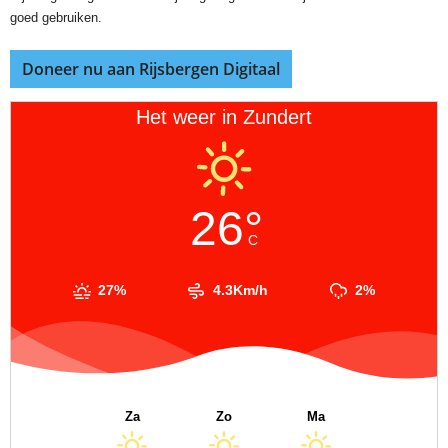
goed gebruiken.
Doneer nu aan Rijsbergen Digitaal
Het weer in Zundert
26°
C
27%
4.3Km/h
2%
Za
Zo
Ma