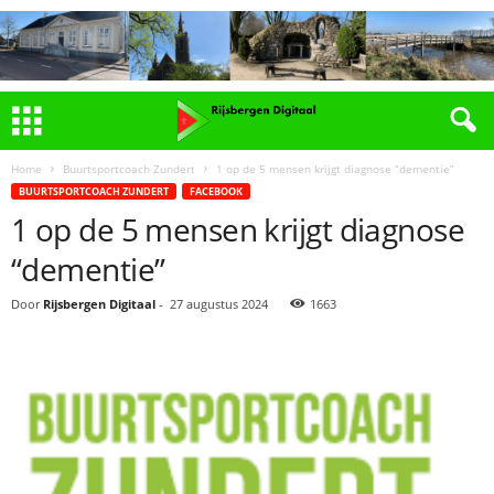
Home
Buurtsportcoach Zundert
1 op de 5 mensen krijgt diagnose “dementie”
BUURTSPORTCOACH ZUNDERT
FACEBOOK
1 op de 5 mensen krijgt diagnose
“dementie”
Door
Rijsbergen Digitaal
-
27 augustus 2024
1663