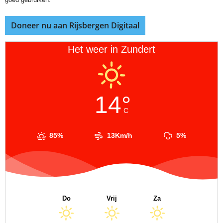
Doneer nu aan Rijsbergen Digitaal
Het weer in Zundert
14°
C
85%
13Km/h
5%
Do
Vrij
Za