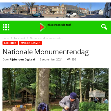
Home
Facebook
Nationale Monumentendag
FACEBOOK
MARLIES DAAMEN
Nationale Monumentendag
Door
Rijsbergen Digitaal
-
16 september 2024
956