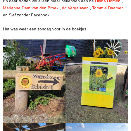
En daar troffen we alleen maar bekenden aan he
Diana Domen
,
Marianne Dam van den Broek
,
Ad Vergauwen
,
Tommie Daamen
en Sjef zonder Facebook .
Het was weer een zondag voor in de boekjes..