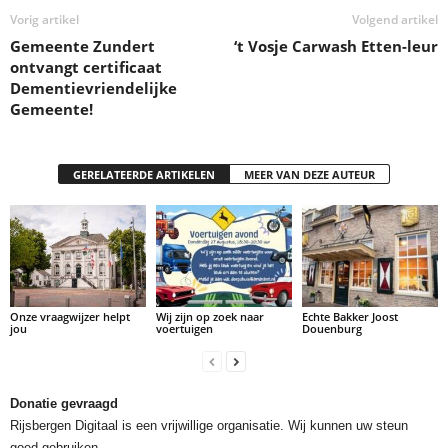
Vorig artikel
Volgend artikel
Gemeente Zundert
‘t Vosje Carwash Etten-leur
ontvangt certificaat
Dementievriendelijke
Gemeente!
GERELATEERDE ARTIKELEN
MEER VAN DEZE AUTEUR
Onze vraagwijzer helpt
Wij zijn op zoek naar
Echte Bakker Joost
jou
voertuigen
Douenburg
Donatie gevraagd
Rijsbergen Digitaal is een vrijwillige organisatie. Wij kunnen uw steun
goed gebruiken.