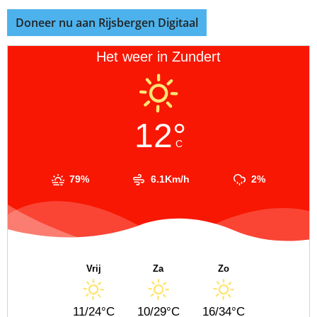
Doneer nu aan Rijsbergen Digitaal
Het weer in Zundert
12°
C
79%
6.1Km/h
2%
Vrij
Za
Zo
11/24°C
10/29°C
16/34°C