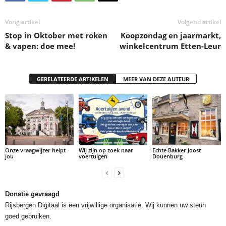
Vorig artikel
Volgend artikel
Stop in Oktober met roken
Koopzondag en jaarmarkt,
& vapen: doe mee!
winkelcentrum Etten-Leur
GERELATEERDE ARTIKELEN
MEER VAN DEZE AUTEUR
Onze vraagwijzer helpt
Wij zijn op zoek naar
Echte Bakker Joost
jou
voertuigen
Douenburg
Donatie gevraagd
Rijsbergen Digitaal is een vrijwillige organisatie. Wij kunnen uw steun
goed gebruiken.