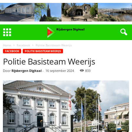
Home
Facebook
Politie Basisteam Weerijs
FACEBOOK
POLITIE BASISTEAM WEERIJS
Politie Basisteam Weerijs
Door
Rijsbergen Digitaal
-
16 september 2024
833