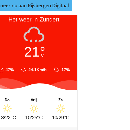
neer nu aan Rijsbergen Digitaal
Het weer in Zundert
21°
C
47%
24.1Km/h
17%
Do
Vrij
Za
13/22°C
10/25°C
10/29°C