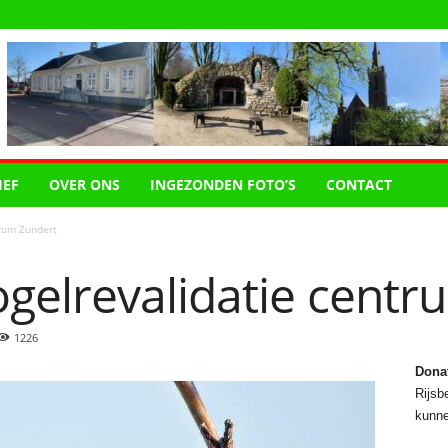
IEF
OVER ONS
INGEZONDEN FOTO’S
CONTACT
rum Zundert
gelrevalidatie centr
1226
Dona
Rijsbe
kunne