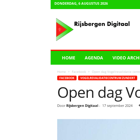
DONDERDAG, 6 AUGUSTUS 2026
R
i
j
s
b
e
r
HOME
AGENDA
VIDEO ARCH
g
e
Home
Facebook
Open dag Vogelrevalidatie cent
n
FACEBOOK
VOGELREVALIDATIECENTRUM ZUNDERT
D
Open dag Vo
i
g
i
Door
Rijsbergen Digitaal
-
17 september 2024
t
a
a
l