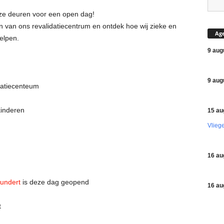
ze deuren voor een open dag!
 van ons revalidatiecentrum en ontdek hoe wij zieke en
Ag
elpen.
9 aug
9 aug
datiecenteum
kinderen
15 au
Vlieg
16 au
undert
is deze dag geopend
16 au
t