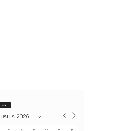
enda
D
W
D
V
Z
Z