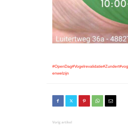
#OpenDag
#Vogelrevalidatie
#Zundert
#vog
enwelzijn
Vorig artikel