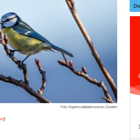
Do
Foto Vogelrevalidatiecentrum Zundert
rt
)