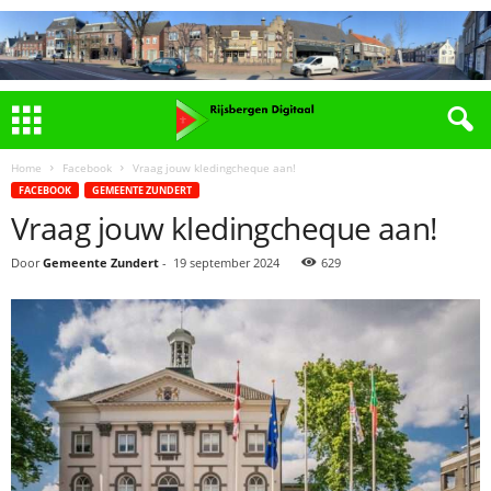
Home
Facebook
Vraag jouw kledingcheque aan!
FACEBOOK
GEMEENTE ZUNDERT
Vraag jouw kledingcheque aan!
Door
Gemeente Zundert
-
19 september 2024
629