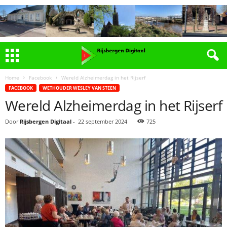
Home
Facebook
Wereld Alzheimerdag in het Rijserf
FACEBOOK
WETHOUDER WESLEY VAN STEEN
Wereld Alzheimerdag in het Rijserf
Door
Rijsbergen Digitaal
-
22 september 2024
725