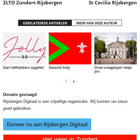
ZLTO Zundert-Rijsbergen
St Cecilia Rijsbergen
GERELATEERDE ARTIKELEN
MEER VAN DEZE AUTEUR
Dart liefhebbers opgelet!
Gezocht Indy
Onze vraagwijzer helpt
jou
Donatie gevraagd
Rijsbergen Digitaal is een vrijwillige organisatie. Wij kunnen uw steun
goed gebruiken.
Doneer nu aan Rijsbergen Digitaal
Het weer in Zundert