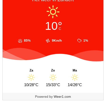
10°
C
85%
9Km/h
1%
Za
Zo
Ma
10/28°C
15/33°C
14/26°C
Powered by
Weer1.com